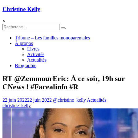
Christine Kelly
×
Tribune – Les familles monoparentales
À propos
Livres
Activités
Actualités
Biographie
RT @ZemmourEric: À ce soir, 19h sur
CNews ! #Facealinfo #R
22 juin 2022
22 juin 2022
@christine_kelly
Actualités
christine_kelly