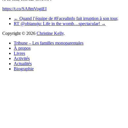
https://t.co/SA8mVogiEI
←
Quand l’équipe de #Facealinfo fait irruption à son tour,
RT @obianuju: Life in the womb…spectacular!
→
Copyright © 2026
Christine Kelly
.
Tribune – Les familles monoparentales
À propos
Livres
Activités
Actualités
Biographie