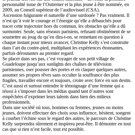
personnalité issue de l’Outremer et la plus jeune à être nommée, en
2009, au Conseil supérieur de l’audiovisuel (CSA).
Ascension fulgurante et naturelle d’une surdouée ? Pas vraiment. Il
n’est qu’à voir le courage et l’énergie qu’elle a débauchés pour
tracer cette trajectoire hors du commun, les obstacles qu’elle a dû
surmonter. Seule, sans réseaux parisiens, refusant obstinément de se
soumettre au joug du qu’en dira-t-on, se remettant en question à
chaque instant pour mieux avancer, Christine Kelly s’est construite
dans l’art du contre-pied, multipliant les expériences étonnantes,
parfois déroutantes au premier regard.
Se placer dans ses pas, c’est voyager de son petit village de
Guadeloupe jusqu’aux sunlights des chaînes de télévision
parisiennes, oser pousser des portes et en claquer quelques autres,
assumer ses propres rêves sans occulter la souffrance des plus
fragiles, travailler encore et toujours, croire avec force en son destin.
C’est aussi et surtout entendre le témoignage d’une femme qui a
réussi à s’imposer dans les médias quand tant d’autres sont
empêchées d’exprimer leurs talents dans bien des milieux
professionnels.
Dans une société où tous, hommes ou femmes, jeunes ou moins
jeunes, doivent effectuer des choix sous influence, hésitent, songent
à courber l’échine sous le regard des autres, le parcours de Christine
Kelly surprendra sûrement et inspirera peut-être. Il démontre en tout
cas que si rien n’est facile, tout est possible.