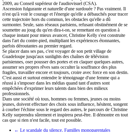
2009, au Conseil supérieur de l'audiovisuel (CSA).
Ascension fulgurante et naturelle d'une surdouée ? Pas vraiment. Il
n'est qu'à voir le courage et l'énergie qu'elle a débauchés pour tracer
cette trajectoire hors du commun, les obstacles qu'elle a dû
surmonter. Seule, sans réseaux parisiens, refusant obstinément de se
soumettre au joug du qu'en dira-t-on, se remettant en question à
chaque instant pour mieux avancer, Christine Kelly s'est construite
dans l'art du contre-pied, multipliant les expériences étonnantes,
parfois déroutantes au premier regard.
Se placer dans ses pas, c'est voyager de son petit village de
Guadeloupe jusqu'aux sunlights des chaînes de télévision
parisiennes, oser pousser des portes et en claquer quelques autres,
assumer ses propres rêves sans occulter la souffrance des plus
fragiles, travailler encore et toujours, croire avec force en son destin.
C'est aussi et surtout entendre le témoignage d'une femme qui a
réussi à s'imposer dans les médias quand tant d'autres sont
empêchées d'exprimer leurs talents dans bien des milieux
professionnels.
Dans une société où tous, hommes ou femmes, jeunes ou moins
jeunes, doivent effectuer des choix sous influence, hésitent, songent
à courber l'échine sous le regard des autres, le parcours de Christine
Kelly surprendra sûrement et inspirera peut-être. Il démontre en tout
cas que si rien n'est facile, tout est possible.
←
Le scandale du silence. Familles monoparentales