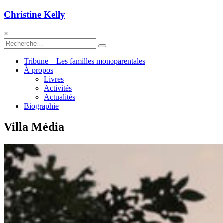
Christine Kelly
×
Tribune – Les familles monoparentales
À propos
Livres
Activités
Actualités
Biographie
Villa Média